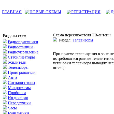
ГЛАВНАЯ
НОВЫЕ СХЕМЫ
РЕГИСТРАЦИЯ
Д
Схема переключателя ТВ-антенн
Разделы схем
Раздел:
Телевизоры
Радиоприемники
Радиостанции
Радиоуправление
При приеме телевидения в зоне не
Стабилизаторы
потребоваться разные телеантенны
Усилители
установки телевизора выводят не
Телевизоры
штекер.
Проигрыватели
Авто
Сигнализаторы
Микросхемы
Пробники
Индикация
Передатчики
Часы
Будильники