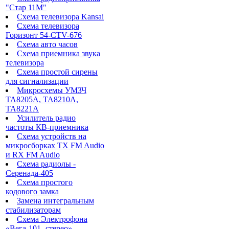
"Стар 11М"
Схема телевизора Kansai
Схема телевизора
Горизонт 54-CTV-676
Схема авто часов
Схема приемника звука
телевизора
Схема простой сирены
для сигнализации
Микросхемы УМЗЧ
TA8205A, TA8210A,
TA8221A
Усилитель радио
частоты КВ-приемника
Схема устройств на
микросборках TX FM Audio
и RX FM Audio
Схема радиолы -
Серенада-405
Схема простого
кодового замка
Замена интегральным
стабилизаторам
Схема Электрофона
«Вега-101 -стерео»