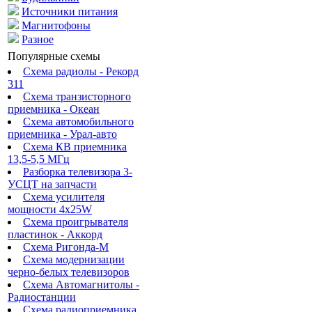
Источники питания
Магнитофоны
Разное
Популярные схемы
Схема радиолы - Рекорд
311
Схема транзисторного
приемника - Океан
Схема автомобильного
приемника - Урал-авто
Схема КВ приемника
13,5-5,5 МГц
Разборка телевизора 3-
УСЦТ на запчасти
Схема усилителя
мощности 4x25W
Схема проигрывателя
пластинок - Аккорд
Схема Ригонда-М
Схема модернизации
черно-белых телевизоров
Схема Автомагнитолы -
Радиостанции
Схема радиоприемника